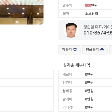
월수익
800
만원
테마
초보창업
정순일 대표/에이
010-8674-9
찜하기
인쇄하기
월지출 세부내역
재료비
0만원
인건비
0만원
월비용
0만원
관리비
0만원
기타경비
0만원