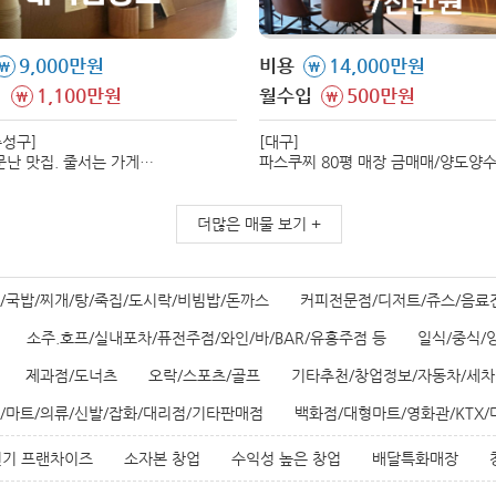
9,000만원
비용
14,000만원
\
\
입
1,100만원
월수입
500만원
\
\
수성구]
[대구]
문난 맛집. 줄서는 가게
파스쿠찌 80평 매장 금매매/양도양
합니다. 모는 메뉴 레시피
진행합니다. 시설비 대비 매우 저렴
다.
매장입니다.
더많은 매물 보기 +
/국밥/찌개/탕/죽집/도시락/비빔밥/돈까스
커피전문점/디저트/쥬스/음료
소주.호프/실내포차/퓨전주점/와인/바/BAR/유흥주점 등
일식/중식/
제과점/도너츠
오락/스포츠/골프
기타추천/창업정보/자동차/세차
/마트/의류/신발/잡화/대리점/기타판매점
백화점/대형마트/영화관/KTX
인기 프랜차이즈
소자본 창업
수익성 높은 창업
배달특화매장