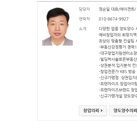
담당자
정순일 대표/에이젼트/
연락처
010-8674-9927
소개
다양한 업종 양도양수 
예비창업자의 희망지역,
최상의 맞춤형 컨설팅 
-부동산강정평가 경력1
-대구창업지원센터소장
-빌딩박사솔로몬부동산
-상권분석.입지분석 
-창업전문가 KBS 방송
-신규가맹점 .상권입지
-프랜차이즈 창업아이
-프랜차이즈브랜드.창
-신규가맹개설.양도양
창업의뢰
양도양수의