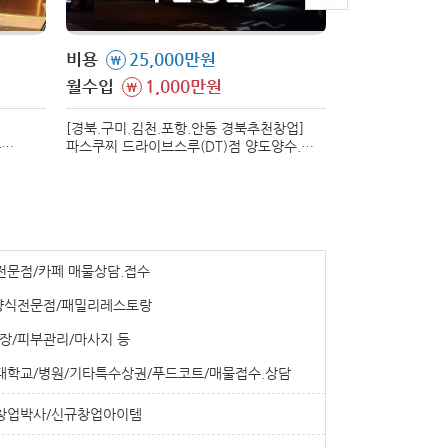
비용
25,000만원
비용
7,9
\
\
월수입
1,000만원
월수입
1,
\
\
[경북.구미.김천.포항.안동 경북추천창업]
[대구 북구]
수
파스쿠찌 드라이브스루(DT)점 양도양수.
대구 북구에서 
하게 나온
매매 진행합니다. 접근성 우수, 매출
매매/양도양수 합니다. 생계형 
안정적인 매장입니다.
적극 추천드립니다
전문점/카페 매물상담.접수
양식전문점/패밀리레스토랑
장/피부관리/마사지 등
/대학교/병원/기타특수상권/푸드코트/매물접수.상담
창업박사/신규창업아이템