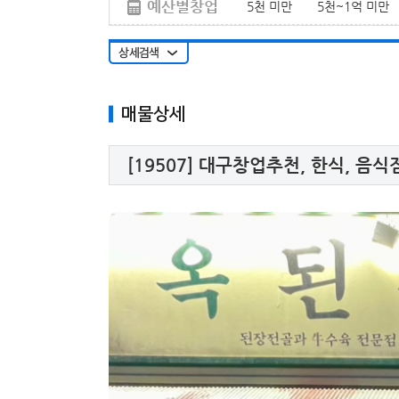
예산별창업
5천 미만
5천~1억 미만
매물상세
[19507]
대구창업추천, 한식, 음식