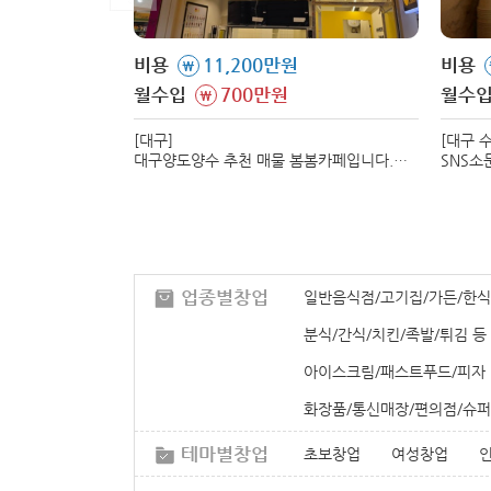
비용
11,200만원
비용
\
월수입
700만원
월수
\
[대구]
[대구 
대구양도양수 추천 매물 봄봄카페입니다.
SNS소
매출과 수익이 검증된 매장으로서
양도양수
신규창업대비 리스크가 없고 유리한
전수합니
창업입니다.
업종별창업
일반음식점/고기집/가든/한식
분식/간식/치킨/족발/튀김 등
아이스크림/패스트푸드/피자
화장품/통신매장/편의점/슈퍼
테마별창업
초보창업
여성창업