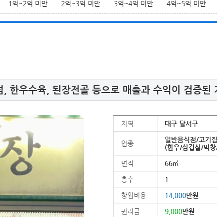
1억~2억 미만
2억~3억 미만
3억~4억 미만
4억~5억 미만
점, 한우수육, 된장전골 등으로 매출과 수익이 검증된
지역
대구 달서구
일반음식점/고기집
업종
(한우/삼겹살/막창
면적
66㎡
층수
1
창업비용
14,000
만원
권리금
9,000
만원