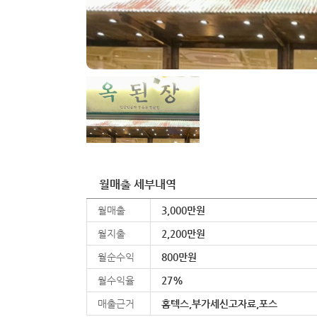
월매출 세부내역
월매출
3,000만원
월지출
2,200만원
월순수익
800만원
월수익율
27%
매출근거
홈텍스,부가세신고자료,포스