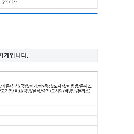
5억 이상
 가게입니다.
/가든/한식/국밥/찌개/탕/죽집/도시락/비빔밥/돈까스
/고기집/육회/국밥/한식/죽집/도시락/비빔밥/돈까스)