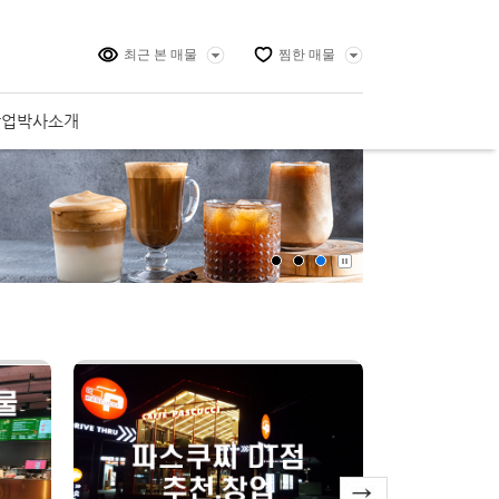
최근 본 매물
찜한 매물
창업박사소개