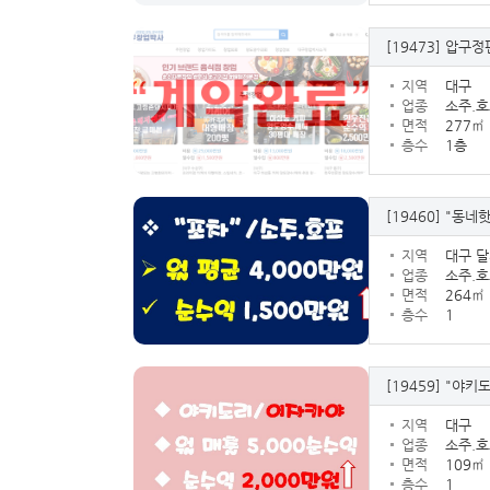
[19473]
압구정편
지역
대구
업종
소주.호
면적
277㎡
층수
1층
[19460]
"동네핫
지역
대구 
업종
소주.호
면적
264㎡
층수
1
[19459]
"야키도
지역
대구
업종
소주.호
면적
109㎡
층수
1