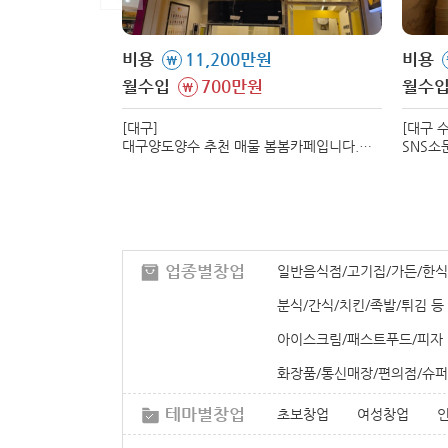
비용
11,200만원
비용
\
월수입
700만원
월수
\
[대구]
[대구 
대구양도양수 추천 매물 봄봄카페입니다.
SNS소
매출과 수익이 검증된 매장으로서
양도양수
신규창업대비 리스크가 없고 유리한
전수합니
창업입니다.
업종별창업
일반음식점/고기집/가든/한식
분식/간식/치킨/족발/튀김 등
아이스크림/패스트푸드/피자
화장품/통신매장/편의점/슈퍼
테마별창업
초보창업
여성창업