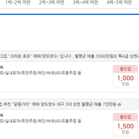
1억~2억 미만
2억~3억 미만
3억~4억 미만
4억~5억 미만
그집 "크라운 호프" 매매(양도양수) 입니다., 월평균 매출 3500만원의 특A급 상권
경북
월수입
프/실내포차/퓨전주점/와인/바/BAR/유흥주점 등
1,000
만원
 추천 "닭동가리" 매매 양도양수 대구 3대 상권 월평균 매출 7천만원
경북
월수입
프/실내포차/퓨전주점/와인/바/BAR/유흥주점 등
1,500
만원