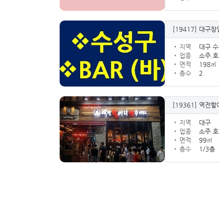
[19417]
대구창업
지역
대구 
업종
소주.호
면적
198㎡
층수
2
[19361]
역전할
지역
대구
업종
소주.호
면적
99㎡
층수
1/3층