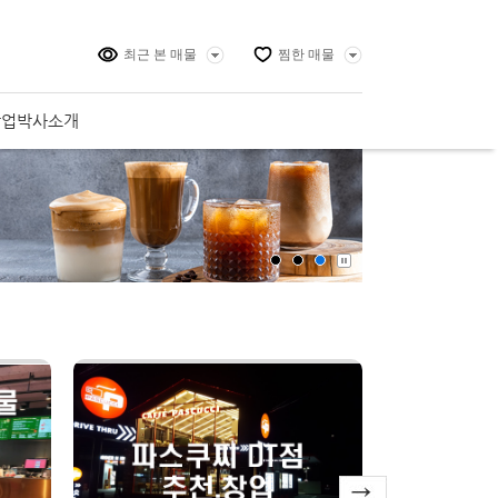
최근 본 매물
찜한 매물
창업박사소개