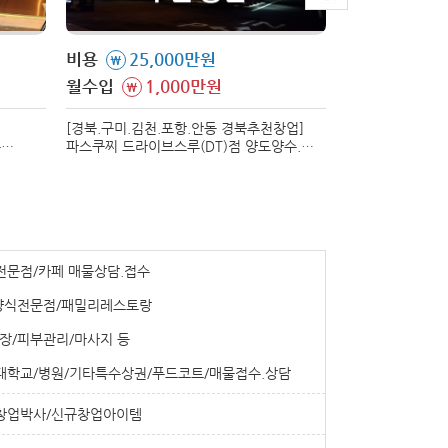
비용
25,000만원
비용
7,9
\
\
월수입
1,000만원
월수입
1,
\
\
[경북.구미.김천.포항.안동 경북추천창업]
[대구 북구]
수
파스쿠찌 드라이브스루(DT)점 양도양수.
대구 북구에서 
하게 나온
매매 진행합니다. 접근성 우수, 매출
매매/양도양수 합니다. 생계형 
안정적인 매장입니다.
적극 추천드립니다
전문점/카페 매물상담.접수
양식전문점/패밀리레스토랑
장/피부관리/마사지 등
/대학교/병원/기타특수상권/푸드코트/매물접수.상담
창업박사/신규창업아이템