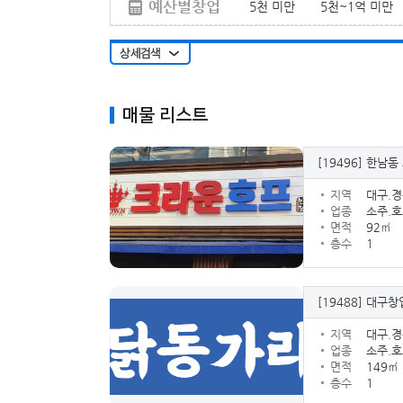
예산별창업
5천 미만
5천~1억 미만
매물 리스트
[19496]
한남동 
지역
대구.
업종
소주.호
면적
92㎡
층수
1
[19488]
대구창업
지역
대구.
업종
소주.호
면적
149㎡
층수
1