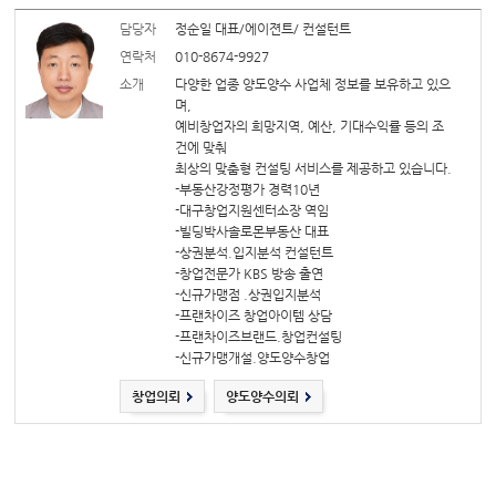
담당자
정순일 대표/에이젼트/ 컨설턴트
연락처
010-8674-9927
소개
다양한 업종 양도양수 사업체 정보를 보유하고 있으
며,
예비창업자의 희망지역, 예산, 기대수익률 등의 조
건에 맞춰
최상의 맞춤형 컨설팅 서비스를 제공하고 있습니다.
-부동산강정평가 경력10년
-대구창업지원센터소장 역임
-빌딩박사솔로몬부동산 대표
-상권분석.입지분석 컨설턴트
-창업전문가 KBS 방송 출연
-신규가맹점 .상권입지분석
-프랜차이즈 창업아이템 상담
-프랜차이즈브랜드.창업컨설팅
-신규가맹개설.양도양수창업
창업의뢰
양도양수의뢰