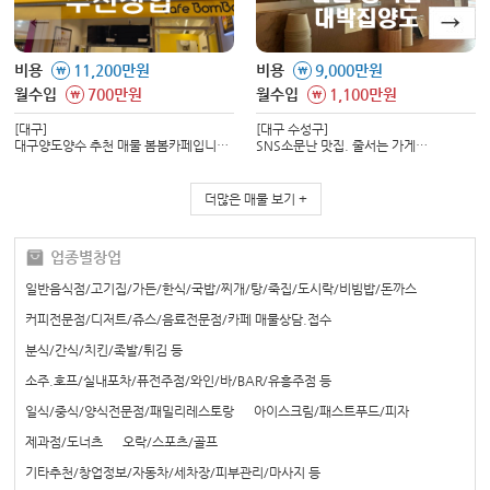
비용
11,200만원
비용
9,000만원
\
\
월수입
700만원
월수입
1,100만원
\
\
[대구]
[대구 수성구]
대구양도양수 추천 매물 봄봄카페입니다.
SNS소문난 맛집. 줄서는 가게
매출과 수익이 검증된 매장으로서
양도양수합니다. 모는 메뉴 레시피
신규창업대비 리스크가 없고 유리한
전수합니다.
창업입니다.
더많은 매물 보기 +
업종별창업
일반음식점/고기집/가든/한식/국밥/찌개/탕/죽집/도시락/비빔밥/돈까스
커피전문점/디저트/쥬스/음료전문점/카페 매물상담.접수
분식/간식/치킨/족발/튀김 등
소주.호프/실내포차/퓨전주점/와인/바/BAR/유흥주점 등
일식/중식/양식전문점/패밀리레스토랑
아이스크림/패스트푸드/피자
제과점/도너츠
오락/스포츠/골프
기타추천/창업정보/자동차/세차장/피부관리/마사지 등