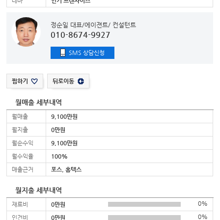
테마
인기 프랜차이즈
정순일 대표/에이젼트/ 컨설턴트
010-8674-9927
SMS 상담신청
찜하기
뒤로이동
월매출 세부내역
월매출
9,100만원
월지출
0만원
월순수익
9,100만원
월수익율
100%
매출근거
포스, 홈텍스
월지출 세부내역
0%
재료비
0만원
0%
인건비
0만원