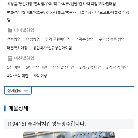
화장품/통신매장/편의점/슈퍼/마트/의류/신발/잡화/대리점/기타판매점
백화점/대형마트/영화관/KTX/대학교/병원/기타특수상권/푸드코트/매물접수.상
담
테마별창업
초보창업
여성창업
인기 프랜차이즈
소자본 창업
수익성 높은 창업
배달특화매장
창업박사/신규창업아이템
예산별창업
5천 미만
5천~1억 미만
1억~2억 미만
2억~3억 미만
3억~4억 미만
4억~5억 미만
5억 이상
매물상세
[19415]
푸라닭치킨 양도양수합니다.