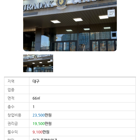
지역
대구
업종
면적
66㎡
층수
1
창업비용
23,500
만원
권리금
19,500
만원
월수익
9,100
만원