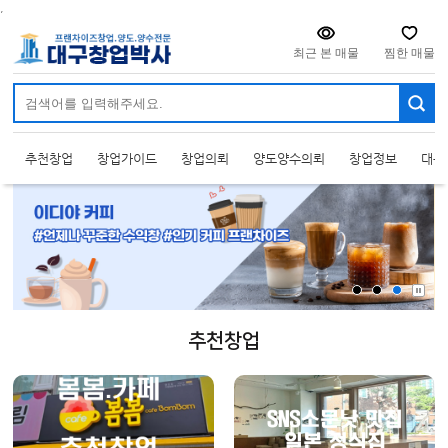
주메뉴 바로가기
컨텐츠 바로가기
,
최근 본 매물
찜한 매물
추천창업
창업가이드
창업의뢰
양도양수의뢰
창업정보
대구
추천창업