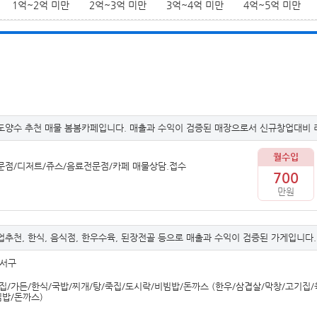
1억~2억 미만
2억~3억 미만
3억~4억 미만
4억~5억 미만
양수 추천 매물 봄봄카페입니다. 매출과 수익이 검증된 매장으로서 신규창업대비 
월수입
문점/디저트/쥬스/음료전문점/카페 매물상담.접수
700
만원
추천, 한식, 음식점, 한우수육, 된장전골 등으로 매출과 수익이 검증된 가게입니다.
달서구
/가든/한식/국밥/찌개/탕/죽집/도시락/비빔밥/돈까스 (한우/삼겹살/막창/고기집/
빔밥/돈까스)