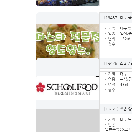
[19437]
대구 중
지역
대구 
업종
일식/
면적
132㎡
층수
1
[19426]
스쿨푸
지역
대구
업종
분식/간
면적
43㎡
층수
1
[19421]
핵밥 양
지역
대구 
업종
일반음식점/고기집