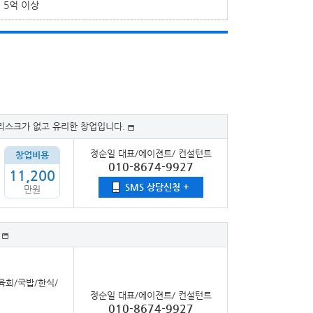
5억 이상
리스크가 없고 유리한 창업입니다.
정순일 대표/에이젼트/ 컨설턴트
창업비용
010-8674-9927
11,200
SMS 상담신청 +
만원
육회/국밥/한식/
정순일 대표/에이젼트/ 컨설턴트
010-8674-9927