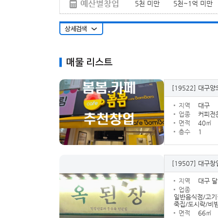
예산별창업
5천 미만
5천~1억 미만
매물 리스트
[19522]
대구양도
지역
대구
업종
커피전
면적
40㎡
층수
1
[19507]
대구창업
지역
대구 
업종
일반음식점/고기집
죽집/도시락/비
면적
66㎡