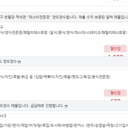
구 반월당 역세권 "파스타전문점" 양도양수합니다. 매출 수익 보증된 알짜 매물입니다
중구
중식/양식전문점/패밀리레스토랑 (일식/중식/양식/파스타/스테이크/패릴리레스토랑)
월수입
1,000
드 양도양수
만원
식/치킨/족발/튀김 등 (김밥/떡뽁이/치킨/족발/핫도그/튀김/분식전문점)
월수입
600
도양수 매물입니다. 급급매로 진행합니다.
만원
달서구
/가든/한식/국밥/찌개/탕/죽집/도시락/비빔밥/돈까스 (한우/삼겹살/막창/고기집/