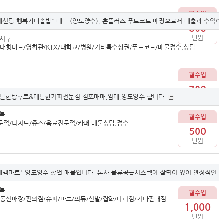
월수입
채선당 행복가마솥밥" 매매 (양도양수), 홈플러스 푸드코트 매장으로서 매출과 수익
800
만원
달서구
대형마트/영화관/KTX/대학교/병원/기타특수상권/푸드코트/매물접수.상담
월수입
700
단한탕후르&대단한커피전문점 점포매매,임대,양도양수 합니다.
만원
경북
월수입
문점/디저트/쥬스/음료전문점/카페 매물상담.접수
500
만원
대백마트" 양도양수 창업 매물입니다. 본사 물류공급시스템이 잘되어 있어 안정적인
경북
월수입
/통신매장/편의점/슈퍼/마트/의류/신발/잡화/대리점/기타판매점
1,000
만원