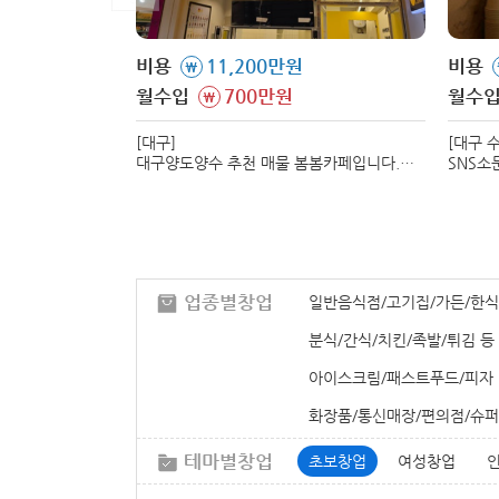
비용
11,200만원
비용
\
월수입
700만원
월수
\
[대구]
[대구 
대구양도양수 추천 매물 봄봄카페입니다.
SNS소
매출과 수익이 검증된 매장으로서
양도양수
신규창업대비 리스크가 없고 유리한
전수합니
창업입니다.
업종별창업
일반음식점/고기집/가든/한식
분식/간식/치킨/족발/튀김 등
아이스크림/패스트푸드/피자
화장품/통신매장/편의점/슈퍼
테마별창업
초보창업
여성창업