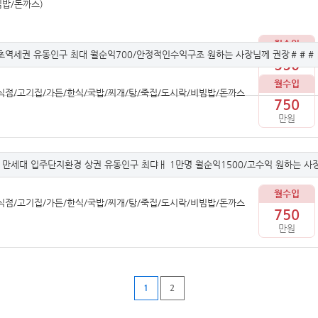
빔밥/돈까스)
월수입
역세권 유동인구 최대 월순익700/안정적인수익구조 원하는 사장님께 권장＃＃＃
550
만원
월수입
점/고기집/가든/한식/국밥/찌개/탕/죽집/도시락/비빔밥/돈까스
750
만원
만세대 입주단지환경 상권 유동인구 최댜ㅐ 1만명 월순익1500/고수익 원하는 사
월수입
점/고기집/가든/한식/국밥/찌개/탕/죽집/도시락/비빔밥/돈까스
750
만원
1
2