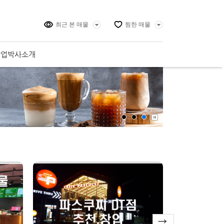
최근 본 매물
찜한 매물
창업박사소개