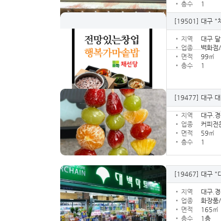
층수
1
[19501]
대구 "
지역
대구 
업종
백화점/
면적
99㎡
층수
1
[19477]
대구 대
지역
대구.
업종
커피전
면적
59㎡
층수
1
[19467]
대구 "
지역
대구.
업종
화장품
면적
165㎡
층수
1층