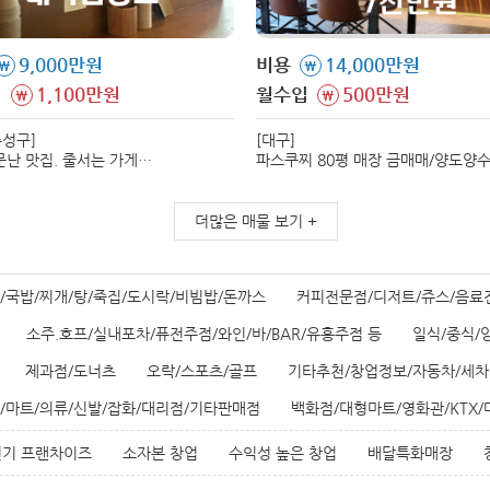
9,000만원
비용
14,000만원
\
\
입
1,100만원
월수입
500만원
\
\
수성구]
[대구]
문난 맛집. 줄서는 가게
파스쿠찌 80평 매장 금매매/양도양
합니다. 모는 메뉴 레시피
진행합니다. 시설비 대비 매우 저렴
다.
매장입니다.
더많은 매물 보기 +
/국밥/찌개/탕/죽집/도시락/비빔밥/돈까스
커피전문점/디저트/쥬스/음료
소주.호프/실내포차/퓨전주점/와인/바/BAR/유흥주점 등
일식/중식/
제과점/도너츠
오락/스포츠/골프
기타추천/창업정보/자동차/세차
/마트/의류/신발/잡화/대리점/기타판매점
백화점/대형마트/영화관/KTX
인기 프랜차이즈
소자본 창업
수익성 높은 창업
배달특화매장