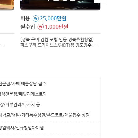
비용
25,000만원
비용
7,9
\
\
월수입
1,000만원
월수입
1,
\
\
[경북.구미.김천.포항.안동 경북추천창업]
[대구 북구]
수
파스쿠찌 드라이브스루(DT)점 양도양수.
대구 북구에서 
하게 나온
매매 진행합니다. 접근성 우수, 매출
매매/양도양수 합니다. 생계형 
안정적인 매장입니다.
적극 추천드립니다
전문점/카페 매물상담.접수
양식전문점/패밀리레스토랑
장/피부관리/마사지 등
/대학교/병원/기타특수상권/푸드코트/매물접수.상담
창업박사/신규창업아이템