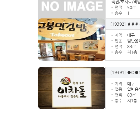
죽집/도시락/비
면적
50㎡
층수
1
[19392]
＃＃＃초
지역
대구
업종
일반음식
면적
83㎡
층수
지1층
[19391]
●○●1
지역
대구
업종
일반음식
면적
83㎡
층수
지1층