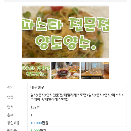
지역
대구 중구
일식/중식/양식전문점/패밀리레스토랑 (일식/중식/양식/파스타/
업종
스테이크/패릴리레스토랑)
면적
132㎡
층수
1
창업비용
10,000
만원
권리금
5,000
만원