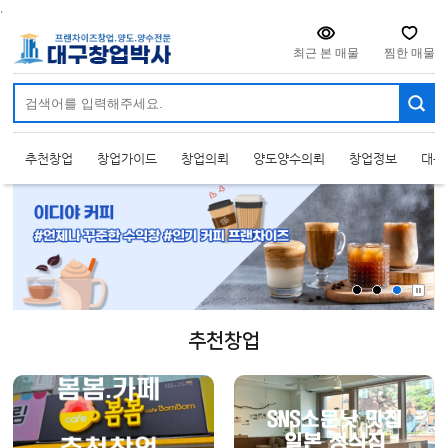
주메뉴 바로가기
컨텐츠 바로가기
,
최근 본 매물
찜한 매물
추천창업
창업가이드
창업의뢰
양도양수의뢰
창업정보
대구
추천창업