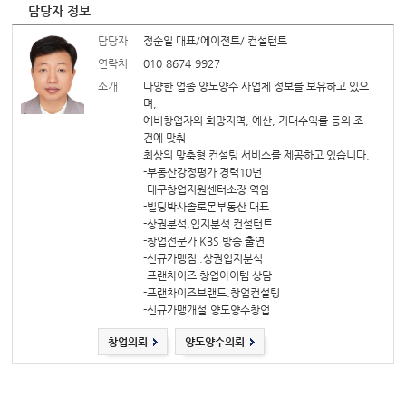
담당자 정보
담당자
정순일 대표/에이젼트/ 컨설턴트
연락처
010-8674-9927
소개
다양한 업종 양도양수 사업체 정보를 보유하고 있으
며,
예비창업자의 희망지역, 예산, 기대수익률 등의 조
건에 맞춰
최상의 맞춤형 컨설팅 서비스를 제공하고 있습니다.
-부동산강정평가 경력10년
-대구창업지원센터소장 역임
-빌딩박사솔로몬부동산 대표
-상권분석.입지분석 컨설턴트
-창업전문가 KBS 방송 출연
-신규가맹점 .상권입지분석
-프랜차이즈 창업아이템 상담
-프랜차이즈브랜드.창업컨설팅
-신규가맹개설.양도양수창업
창업의뢰
양도양수의뢰