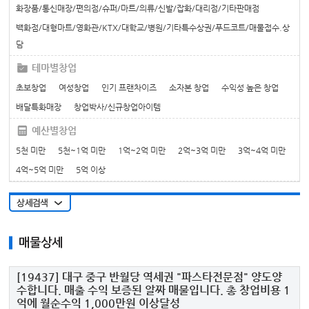
화장품/통신매장/편의점/슈퍼/마트/의류/신발/잡화/대리점/기타판매점
백화점/대형마트/영화관/KTX/대학교/병원/기타특수상권/푸드코트/매물접수.상
담
테마별창업
초보창업
여성창업
인기 프랜차이즈
소자본 창업
수익성 높은 창업
배달특화매장
창업박사/신규창업아이템
예산별창업
5천 미만
5천~1억 미만
1억~2억 미만
2억~3억 미만
3억~4억 미만
4억~5억 미만
5억 이상
매물상세
[19437]
대구 중구 반월당 역세권 "파스타전문점" 양도양
수합니다. 매출 수익 보증된 알짜 매물입니다. 총 창업비용 1
억에 월순수익 1,000만원 이상달성