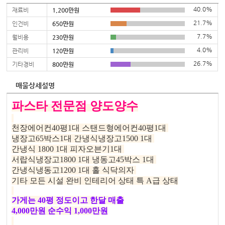
40.0%
재료비
1,200만원
21.7%
인건비
650만원
7.7%
월비용
230만원
4.0%
관리비
120만원
26.7%
기타경비
800만원
매물상세설명
파스타 전문점 양도양수
천장에어컨40평1대 스탠드형에어컨40평1대
냉장고65박스1대
간냉식냉장고1500 1대
간냉식 1800 1대 피자오븐기1대
서랍식냉장고1800 1대
냉동고45박스 1대
간냉식냉동고1200 1대 홀 식닥의자
기타 모든 시설 완비 인테리어 상태 특 A급 상태
가게는 40평 정도이고 한달 매출
4,000만원 순수익 1,000만원