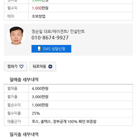
월수익
1,000
만원
테마
초보창업
정순일 대표/에이젼트/ 컨설턴트
010-8674-9927
SMS 상담신청
찜하기
뒤로이동
월매출 세부내역
월매출
4,000만원
월지출
3,000만원
월순수익
1,000만원
월수익율
25%
매출근거
포스, 홈텍스, 장부공개 100% 확인 보증함
월지출 세부내역