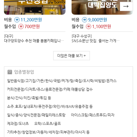
비용
11,200만원
비용
9,000만원
\
\
월수입
700만원
월수입
1,100만원
\
\
[대구]
[대구 수성구]
대구양도양수 추천 매물 봄봄카페입니다.
SNS소문난 맛집. 줄서는 가게
매출과 수익이 검증된 매장으로서
양도양수합니다. 모는 메뉴 레시피
신규창업대비 리스크가 없고 유리한
전수합니다.
창업입니다.
더많은 매물 보기 +
업종별창업
일반음식점/고기집/가든/한식/국밥/찌개/탕/죽집/도시락/비빔밥/돈까스
커피전문점/디저트/쥬스/음료전문점/카페 매물상담.접수
분식/간식/치킨/족발/튀김 등
소주.호프/실내포차/퓨전주점/와인/바/BAR/유흥주점 등
일식/중식/양식전문점/패밀리레스토랑
아이스크림/패스트푸드/피자
제과점/도너츠
오락/스포츠/골프
기타추천/창업정보/자동차/세차장/피부관리/마사지 등